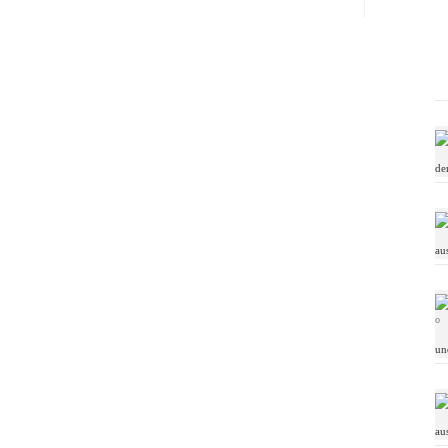
de
au
un
au